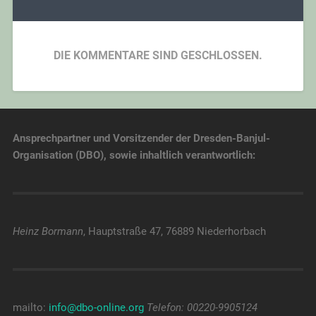
DIE KOMMENTARE SIND GESCHLOSSEN.
Ansprechpartner und Vorsitzender der Dresden-Banjul-
Organisation (DBO), sowie inhaltlich verantwortlich:
Heinz Bormann
, Hauptstraße 47, 76889 Niederhorbach
mailto:
info@dbo-online.org
Telefon: 00220-9905124