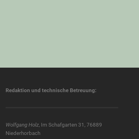
Redaktion und technische Betreuung:
Wolfgang Holz
, Im Schafgarten 31, 76889
Niederhorbach