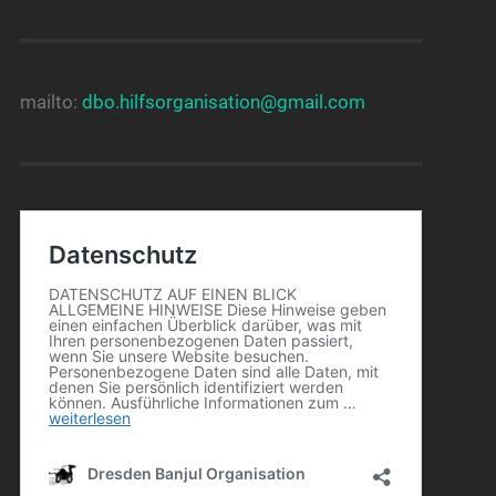
mailto:
dbo.hilfsorganisation@gmail.com