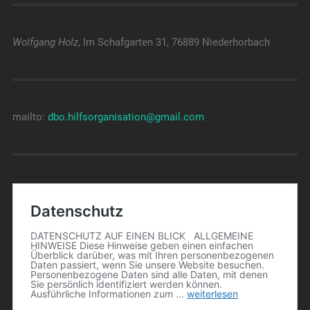
Wolfgang Holz
, Im Schafgarten 31, 76889 Niederhorbach
mailto:
dbo.hilfsorganisation@gmail.com