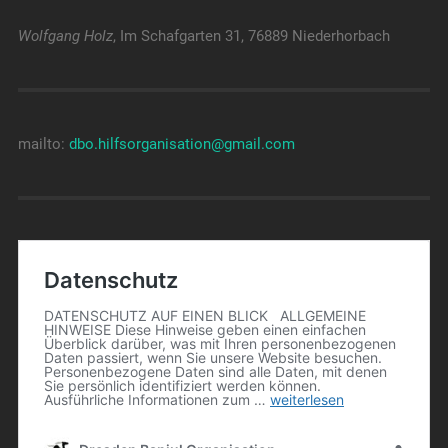
Wolfgang Holz
, Im Schafgarten 31, 76889 Niederhorbach
mailto:
dbo.hilfsorganisation@gmail.com