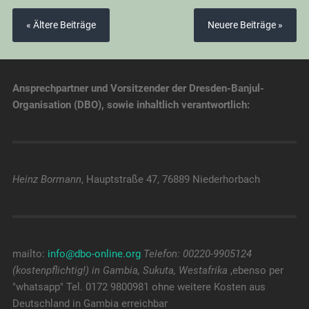
« Ältere Beiträge
Neuere Beiträge »
Ansprechpartner und Vorsitzender der Dresden-Banjul-
Organisation (DBO), sowie inhaltlich verantwortlich:
Heinz Bormann
, Hauptstraße 47, 76889 Niederhorbach
mailto:
info@dbo-online.org
Telefon: 00220-9905124
(kostenpflichtig!) in Gambia, Sukuta, Westafrika
,ebenso per
"whatsapp" Tel. 0172 9800981 ohne weitere Kosten aus
Deutschland in Gambia erreichbar